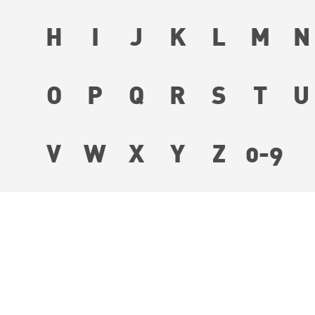
LOCALIZAÇÃO
H
I
J
K
L
M
N
FALE CONOSCO
PORTAL
O
P
Q
R
S
T
U
VENDAS
V
W
X
Y
Z
0-9